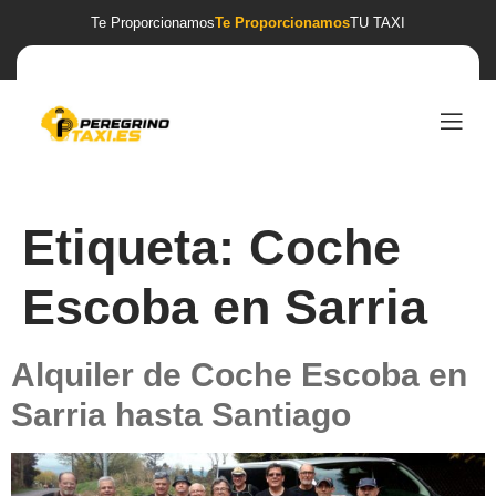
Te Proporcionamos
Te Proporcionamos
TU TAXI
Etiqueta:
Coche
Escoba en Sarria
Alquiler de Coche Escoba en
Sarria hasta Santiago