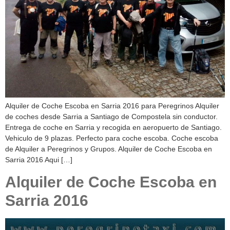
Alquiler de Coche Escoba en Sarria 2016 para Peregrinos Alquiler
de coches desde Sarria a Santiago de Compostela sin conductor.
Entrega de coche en Sarria y recogida en aeropuerto de Santiago.
Vehiculo de 9 plazas. Perfecto para coche escoba. Coche escoba
de Alquiler a Peregrinos y Grupos. Alquiler de Coche Escoba en
Sarria 2016 Aqui […]
Alquiler de Coche Escoba en
Sarria 2016