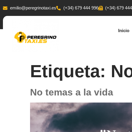
emilio@peregrinotaxi.es
(+34) 679 444 996
(+34) 679 44
Inicio
Etiqueta:
No
No temas a la vida