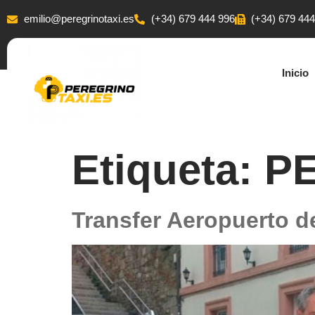
emilio@peregrinotaxi.es
(+34) 679 444 996
(+34) 679 44
Inicio
Etiqueta:
P
Transfer Aeropuerto d