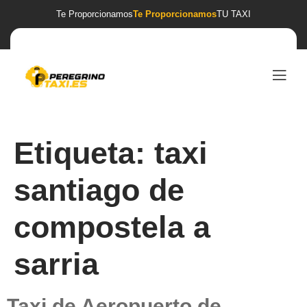
Te Proporcionamos
Te Proporcionamos
TU TAXI
Etiqueta:
taxi
santiago de
compostela a
sarria
Taxi de Aeropuerto de