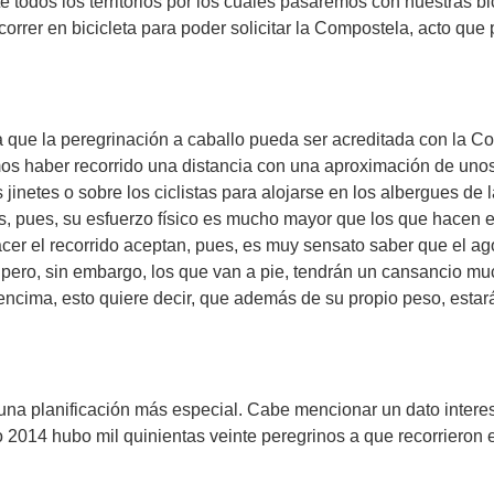
te todos los territorios por los cuales pasaremos con nuestras 
rer en bicicleta para poder solicitar la Compostela, acto que 
 que la peregrinación a caballo pueda ser acreditada con la Co
emos haber recorrido una distancia con una aproximación de uno
s jinetes o sobre los ciclistas para alojarse en los albergues 
, pues, su esfuerzo físico es mucho mayor que los que hacen el 
cer el recorrido aceptan, pues, es muy sensato saber que el a
, pero, sin embargo, los que van a pie, tendrán un cansancio 
 encima, esto quiere decir, que además de su propio peso, esta
una planificación más especial. Cabe mencionar un dato intere
o 2014 hubo mil quinientas veinte peregrinos a que recorrieron 